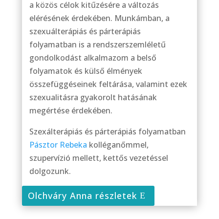
a közös célok kitűzésére a változás
elérésének érdekében. Munkámban, a
szexuálterápiás és párterápiás
folyamatban is a rendszerszemléletű
gondolkodást alkalmazom a belső
folyamatok és külső élmények
összefüggéseinek feltárása, valamint ezek
szexualitásra gyakorolt hatásának
megértése érdekében.
Szexálterápiás és párterápiás folyamatban
Pásztor Rebeka
kolléganőmmel,
szupervízió mellett, kettős vezetéssel
dolgozunk.
Olchváry Anna részletek