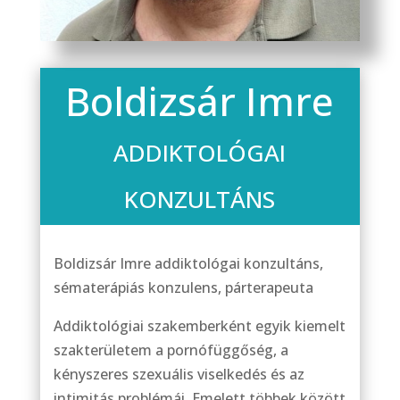
Boldizsár Imre
ADDIKTOLÓGAI
KONZULTÁNS
Boldizsár Imre addiktológai konzultáns,
sématerápiás konzulens, párterapeuta
Addiktológiai szakemberként egyik kiemelt
szakterületem a pornófüggőség, a
kényszeres szexuális viselkedés és az
intimitás problémái. Emelett többek között