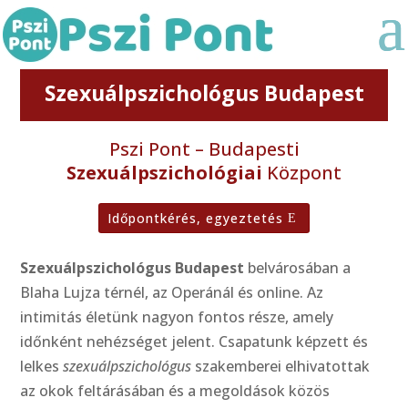
Szexuálpszichológus Budapest
Pszi Pont – Budapesti
Szexuálpszichológiai
Központ
Időpontkérés, egyeztetés
Szexuálpszichológus Budapest
belvárosában a
Blaha Lujza térnél, az Operánál és online. Az
intimitás életünk nagyon fontos része, amely
időnként nehézséget jelent. Csapatunk képzett és
lelkes
szexuálpszichológus
szakemberei elhivatottak
az okok feltárásában és a megoldások közös