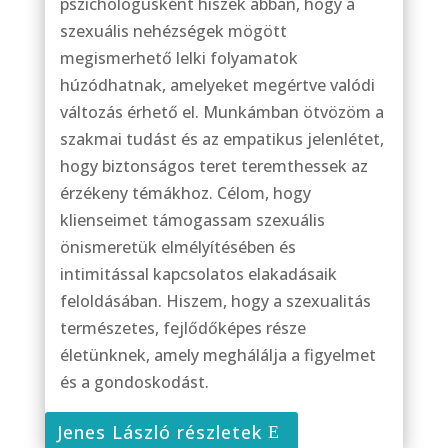
pszichológusként hiszek abban, hogy a
szexuális nehézségek mögött
megismerhető lelki folyamatok
húzódhatnak, amelyeket megértve valódi
változás érhető el. Munkámban ötvözöm a
szakmai tudást és az empatikus jelenlétet,
hogy biztonságos teret teremthessek az
érzékeny témákhoz. Célom, hogy
klienseimet támogassam szexuális
önismeretük elmélyítésében és
intimitással kapcsolatos elakadásaik
feloldásában. Hiszem, hogy a szexualitás
természetes, fejlődőképes része
életünknek, amely meghálálja a figyelmet
és a gondoskodást.
Jenes László részletek