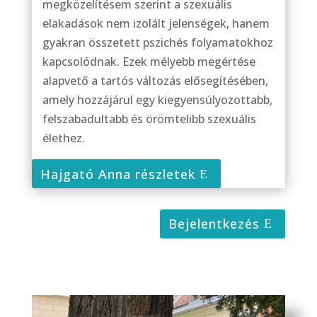
megközelítésem szerint a szexuális
elakadások nem izolált jelenségek, hanem
gyakran összetett pszichés folyamatokhoz
kapcsolódnak. Ezek mélyebb megértése
alapvető a tartós változás elősegítésében,
amely hozzájárul egy kiegyensúlyozottabb,
felszabadultabb és örömtelibb szexuális
élethez.
Hajgató Anna részletek
Bejelentkezés