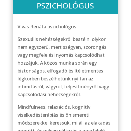
PSZICHOLÓGUS
Vivas Renáta pszichológus
Szexuális nehézségekről beszélni olykor
nem egyszerű, mert szégyen, szorongás
vagy megfelelési nyomás kapcsolódhat
hozzájuk. A közös munka során egy
biztonságos, elfogadó és ítéletmentes
légkörben beszélhetünk nyíltan az
intimitásról, vágyról, teljesítményről vagy
kapcsolódási nehézségekről.
Mindfulness, relaxációs, kognitív
viselkedésterápiás és önismereti
módszerekkel keressük, mi áll az elakadás
mögött, és milyen változás a megfelelő