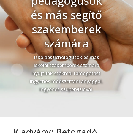
pedagógusok
és más segítő
szakemberek
számára
Iskolapszichológusok és más
iskolai szakemberek számára
nyújtunk szakmai támogatást
ingyenes módszertani anyaggal,
ingyenes szupervízióval.
Kiadvány: Befogadó