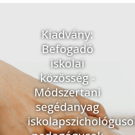
Kiadvány:
Befogadó
iskolai
közösség -
Módszertani
segédanyag
iskolapszichológuso