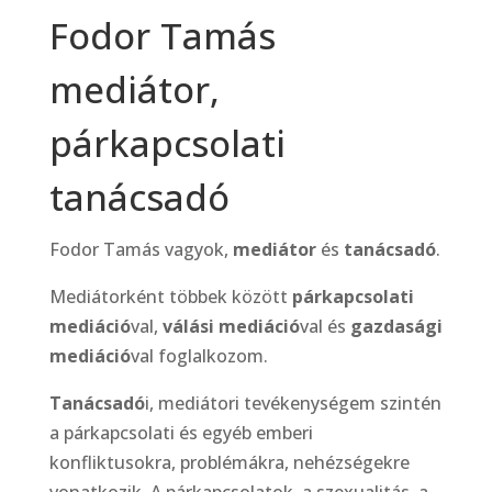
Fodor Tamás
mediátor,
párkapcsolati
tanácsadó
Fodor Tamás vagyok,
mediátor
és
tanácsadó
.
Mediátorként többek között
párkapcsolati
mediáció
val,
válási mediáció
val és
gazdasági
mediáció
val foglalkozom.
Tanácsadó
i, mediátori tevékenységem szintén
a párkapcsolati és egyéb emberi
konfliktusokra, problémákra, nehézségekre