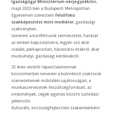
Igazságügyi Minisztérium névjegyzék
ébe,
majd 2023-ban a Budapesti Metropolitan
Egyetemen szereztem
felsőfokú
szakképesítést mint mediátor
, gazdasági
szakirányban.
Ismerem a konfliktusok természetét, hatását
az emberi kapcsolatokra, legyen szó akár
családi, párkapcsolati, házastársi vitákról, akár
munkahelyi, gazdasági kérdésekről.
25 éves vezetői tapasztalatomnak
köszönhetően ismerem a különböző szektorok
szervezeteinek működési sajátosságait, a
munkaszervezetek feszültségforrásait, az
intézmények, cégek egymás közötti súrlódási
jellemzőit.
Kulturális, közösségfejlesztési szakemberként