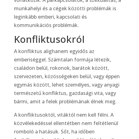
vonatkozik. A párkapcsolatok, a szexualitás, a
munkahelyi és a cégek közötti problémák is
leginkább emberi, kapcsolati és
kommunikációs problémák.
Konfliktusokról
A konfliktus alighanem egyidős az
emberiséggel. Számtalan formája létezik,
családon belül, rokonok, barátok között,
szervezeten, közösségeken belül, vagy éppen
egymás között, lehet személyes, vagy anyagi
természetű konfliktus, gazdasági vita, vagy
bármi, amit a felek problémának élnek meg.
A konfliktusoktól, vitáktól nem kell félni. A
közvélekedéssel ellentétben nem feltétlenül
romboló a hatásuk. Sőt, ha időben