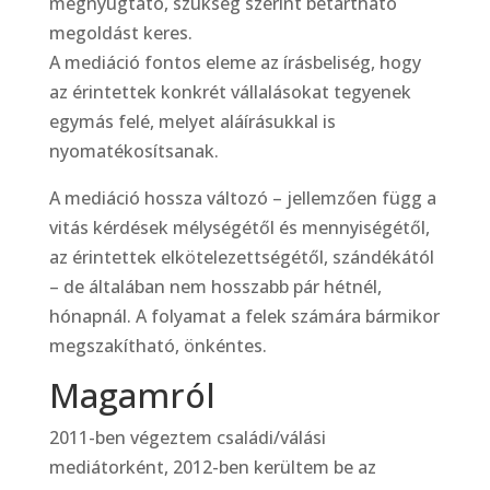
megnyugtató, szükség szerint betartható
megoldást keres.
A mediáció fontos eleme az írásbeliség, hogy
az érintettek konkrét vállalásokat tegyenek
egymás felé, melyet aláírásukkal is
nyomatékosítsanak.
A mediáció hossza változó – jellemzően függ a
vitás kérdések mélységétől és mennyiségétől,
az érintettek elkötelezettségétől, szándékától
– de általában nem hosszabb pár hétnél,
hónapnál. A folyamat a felek számára bármikor
megszakítható, önkéntes.
Magamról
2011-ben végeztem családi/válási
mediátorként, 2012-ben kerültem be az