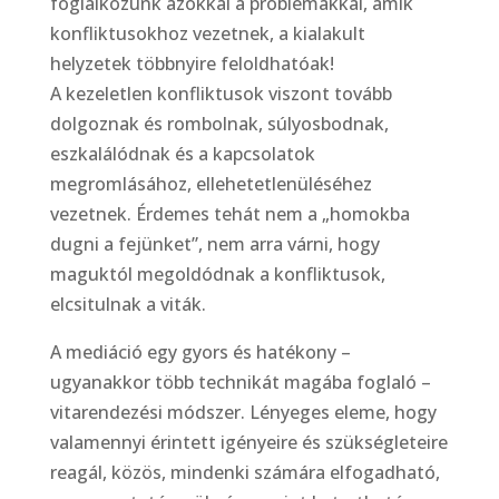
foglalkozunk azokkal a problémákkal, amik
konfliktusokhoz vezetnek, a kialakult
helyzetek többnyire feloldhatóak!
A kezeletlen konfliktusok viszont tovább
dolgoznak és rombolnak, súlyosbodnak,
eszkalálódnak és a kapcsolatok
megromlásához, ellehetetlenüléséhez
vezetnek. Érdemes tehát nem a „homokba
dugni a fejünket”, nem arra várni, hogy
maguktól megoldódnak a konfliktusok,
elcsitulnak a viták.
A mediáció egy gyors és hatékony –
ugyanakkor több technikát magába foglaló –
vitarendezési módszer. Lényeges eleme, hogy
valamennyi érintett igényeire és szükségleteire
reagál, közös, mindenki számára elfogadható,