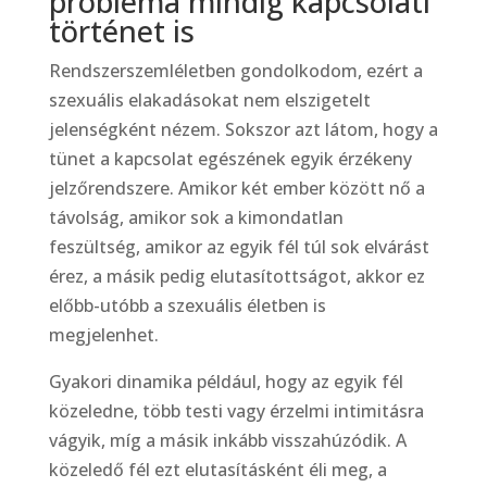
probléma mindig kapcsolati
történet is
Rendszerszemléletben gondolkodom, ezért a
szexuális elakadásokat nem elszigetelt
jelenségként nézem. Sokszor azt látom, hogy a
tünet a kapcsolat egészének egyik érzékeny
jelzőrendszere. Amikor két ember között nő a
távolság, amikor sok a kimondatlan
feszültség, amikor az egyik fél túl sok elvárást
érez, a másik pedig elutasítottságot, akkor ez
előbb-utóbb a szexuális életben is
megjelenhet.
Gyakori dinamika például, hogy az egyik fél
közeledne, több testi vagy érzelmi intimitásra
vágyik, míg a másik inkább visszahúzódik. A
közeledő fél ezt elutasításként éli meg, a