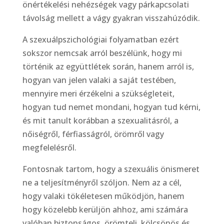
önértékelési nehézségek vagy párkapcsolati
távolság mellett a vágy gyakran visszahúzódik.
A szexuálpszichológiai folyamatban ezért
sokszor nemcsak arról beszélünk, hogy mi
történik az együttlétek során, hanem arról is,
hogyan van jelen valaki a saját testében,
mennyire meri érzékelni a szükségleteit,
hogyan tud nemet mondani, hogyan tud kérni,
és mit tanult korábban a szexualitásról, a
nőiségről, férfiasságról, örömről vagy
megfelelésről.
Fontosnak tartom, hogy a szexuális önismeret
ne a teljesítményről szóljon. Nem az a cél,
hogy valaki tökéletesen működjön, hanem
hogy közelebb kerüljön ahhoz, ami számára
valóban biztonságos, örömteli, kölcsönös és