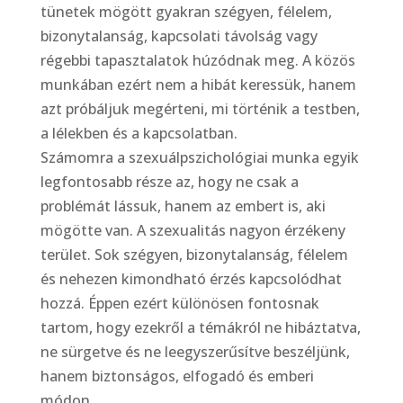
tünetek mögött gyakran szégyen, félelem,
bizonytalanság, kapcsolati távolság vagy
régebbi tapasztalatok húzódnak meg. A közös
munkában ezért nem a hibát keressük, hanem
azt próbáljuk megérteni, mi történik a testben,
a lélekben és a kapcsolatban.
Számomra a szexuálpszichológiai munka egyik
legfontosabb része az, hogy ne csak a
problémát lássuk, hanem az embert is, aki
mögötte van. A szexualitás nagyon érzékeny
terület. Sok szégyen, bizonytalanság, félelem
és nehezen kimondható érzés kapcsolódhat
hozzá. Éppen ezért különösen fontosnak
tartom, hogy ezekről a témákról ne hibáztatva,
ne sürgetve és ne leegyszerűsítve beszéljünk,
hanem biztonságos, elfogadó és emberi
módon.