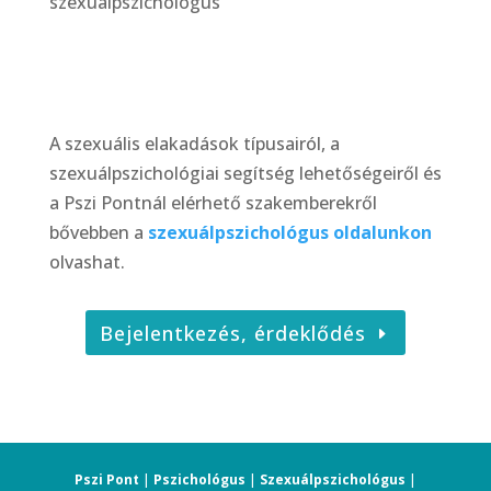
szexuálpszichológus
A szexuális elakadások típusairól, a
szexuálpszichológiai segítség lehetőségeiről és
a Pszi Pontnál elérhető szakemberekről
bővebben a
szexuálpszichológus oldalunkon
olvashat.
Bejelentkezés, érdeklődés
Pszi Pont
|
Pszichológus
|
Szexuálpszichológus
|