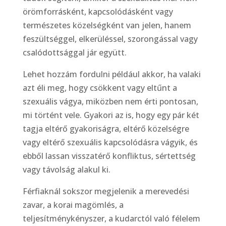
örömforrásként, kapcsolódásként vagy
természetes közelségként van jelen, hanem
feszültséggel, elkerüléssel, szorongással vagy
csalódottsággal jár együtt.
Lehet hozzám fordulni például akkor, ha valaki
azt éli meg, hogy csökkent vagy eltűnt a
szexuális vágya, miközben nem érti pontosan,
mi történt vele. Gyakori az is, hogy egy pár két
tagja eltérő gyakoriságra, eltérő közelségre
vagy eltérő szexuális kapcsolódásra vágyik, és
ebből lassan visszatérő konfliktus, sértettség
vagy távolság alakul ki.
Férfiaknál sokszor megjelenik a merevedési
zavar, a korai magömlés, a
teljesítménykényszer, a kudarctól való félelem