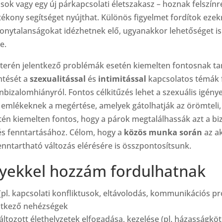
sok vagy egy új párkapcsolati életszakasz – hoznak felszínr
ékony segítséget nyújthat. Különös figyelmet fordítok ezek
zonytalanságokat idézhetnek elő, ugyanakkor lehetőséget is
e.
terén jelentkező problémák esetén kiemelten fontosnak ta
mtését a
szexualitással
és
intimitással
kapcsolatos témák f
nbizalomhiányról. Fontos célkitűzés lehet a szexuális igény
mlékeknek a megértése, amelyek gátolhatják az örömteli, kie
tén kiemelten fontos, hogy a párok megtalálhassák azt a bi
s fenntartásához. Célom, hogy a
közös munka során
az ak
nntartható változás elérésére is összpontosítsunk.
yekkel hozzám fordulhatnak
pl. kapcsolati konfliktusok, eltávolodás, kommunikációs p
lentkező nehézségek
tozott élethelyzetek elfogadása, kezelése (pl. házasságköté