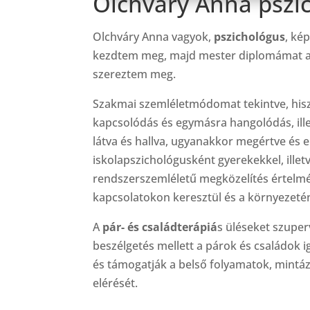
Olchváry Anna pszic
Olchváry Anna vagyok,
pszichológus
, ké
kezdtem meg, majd mester diplomámat az
szereztem meg.
Szakmai szemléletmódomat tekintve, hisze
kapcsolódás és egymásra hangolódás, ille
látva és hallva, ugyanakkor megértve és e
iskolapszichológusként gyerekekkel, illet
rendszerszemléletű megközelítés értelméb
kapcsolatokon keresztül és a környezeté
A
pár- és családterápiá
s üléseket szuper
beszélgetés mellett a párok és családok i
és támogatják a belső folyamatok, mintáz
elérését.