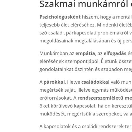
Szakmai munkámról 
Pszichológusként
hiszem, hogy a mentál
teljesebb élet eléréséhez. Mindenki élet
szó családi, párkapcsolati problémákról 
megoldásainak megtalálásában és új pers
Munkámban az
empátia
, az
elfogadás
és
elérésének szempontjából. Életünk összet
gondolatainkat őszintén és szabadon me
A
párokkal
, illetve
családokkal
való munk
megértsék saját, illetve egymás működését
erőforrásokat. A
rendszerszemléletű me
őket körülvevő kapcsolati hálón keresztül
működését, megértsük a szerepeket, vala
A kapcsolatok és a családi rendszerek t