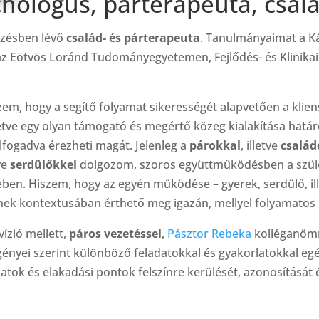
hológus, párterapeuta, csalá
pzésben lévő
család- és párterapeuta
. Tanulmányaimat a K
 Eötvös Loránd Tudományegyetemen, Fejlődés- és Klinikai 
m, hogy a segítő folyamat sikerességét alapvetően a kliens
tve egy olyan támogató és megértő közeg kialakítása határ
lfogadva érezheti magát. Jelenleg a
párokkal
, illetve
család
ve
serdülőkkel
dolgozom, szoros együttműködésben a szülő
en. Hiszem, hogy az egyén működése – gyerek, serdülő, ill
nek kontextusában érthető meg igazán, mellyel folyamatos 
vízió mellett,
páros vezetéssel
,
Pásztor Rebeka
kolléganőmm
gényei szerint különböző feladatokkal és gyakorlatokkal egé
atok és elakadási pontok felszínre kerülését, azonosítását